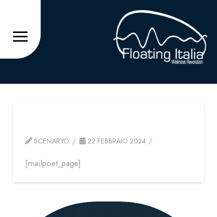
Pagina di MailPoet
SCENARYO
22 FEBBRAIO 2024
[mailpoet_page]